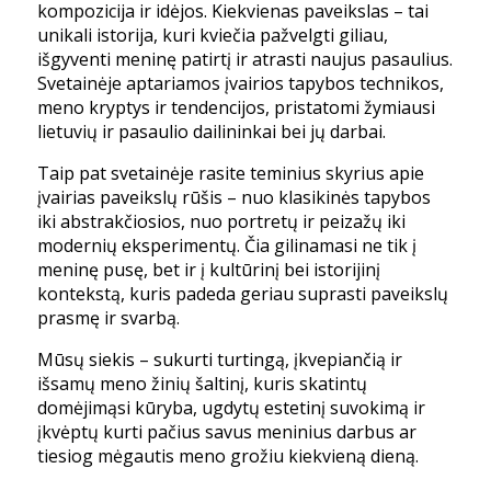
kompozicija ir idėjos. Kiekvienas paveikslas – tai
unikali istorija, kuri kviečia pažvelgti giliau,
išgyventi meninę patirtį ir atrasti naujus pasaulius.
Svetainėje aptariamos įvairios tapybos technikos,
meno kryptys ir tendencijos, pristatomi žymiausi
lietuvių ir pasaulio dailininkai bei jų darbai.
Taip pat svetainėje rasite teminius skyrius apie
įvairias paveikslų rūšis – nuo klasikinės tapybos
iki abstrakčiosios, nuo portretų ir peizažų iki
modernių eksperimentų. Čia gilinamasi ne tik į
meninę pusę, bet ir į kultūrinį bei istorijinį
kontekstą, kuris padeda geriau suprasti paveikslų
prasmę ir svarbą.
Mūsų siekis – sukurti turtingą, įkvepiančią ir
išsamų meno žinių šaltinį, kuris skatintų
domėjimąsi kūryba, ugdytų estetinį suvokimą ir
įkvėptų kurti pačius savus meninius darbus ar
tiesiog mėgautis meno grožiu kiekvieną dieną.