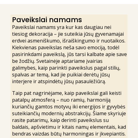
Paveikslai namams
Paveikslai namams yra kur kas daugiau nei
tiesiog dekoracija – jie suteikia jūsų gyvenamajai
erdvei asmeniškumo, išraiškingumo ir nuotaikos.
Kiekvienas paveikslas neša savo emociją, todėl
pasirinkdami paveikslą, jūs tarsi kalbate apie save
be žodžių. Svetainėje aptariame įvairias
galimybes, kaip parinkti paveikslus pagal stilių,
spalvas ar temą, kad jie puikiai derėtų jūsų
interjere ir atspindėtų jūsų pasaulėžiūrą.
Taip pat nagrinėjame, kaip paveikslai gali keisti
patalpų atmosferą – nuo ramių, harmoniją
kuriančių gamtos motyvų iki energijos ir gyvybės
suteikiančių modernių abstrakcijų. Šiame skyriuje
rasite patarimų, kaip derinti paveikslus su
baldais, apšvietimu ir kitais namų elementais, kad
bendras vaizdas būtų harmoningas ir įkvepiantis.