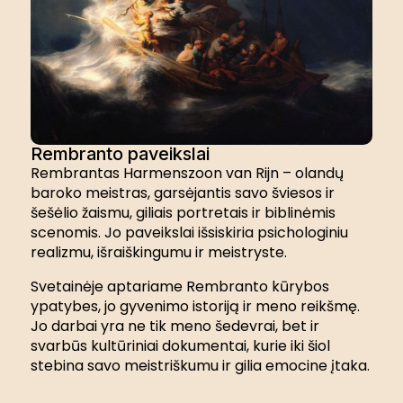
Rembranto paveikslai
Rembrantas Harmenszoon van Rijn – olandų
baroko meistras, garsėjantis savo šviesos ir
šešėlio žaismu, giliais portretais ir biblinėmis
scenomis. Jo paveikslai išsiskiria psichologiniu
realizmu, išraiškingumu ir meistryste.
Svetainėje aptariame Rembranto kūrybos
ypatybes, jo gyvenimo istoriją ir meno reikšmę.
Jo darbai yra ne tik meno šedevrai, bet ir
svarbūs kultūriniai dokumentai, kurie iki šiol
stebina savo meistriškumu ir gilia emocine įtaka.