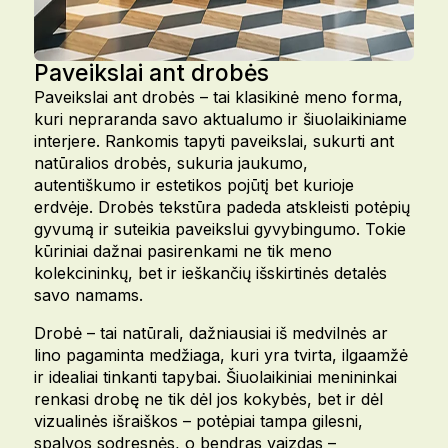
Paveikslai ant drobės
Paveikslai ant drobės – tai klasikinė meno forma,
kuri nepraranda savo aktualumo ir šiuolaikiniame
interjere. Rankomis tapyti paveikslai, sukurti ant
natūralios drobės, sukuria jaukumo,
autentiškumo ir estetikos pojūtį bet kurioje
erdvėje. Drobės tekstūra padeda atskleisti potėpių
gyvumą ir suteikia paveikslui gyvybingumo. Tokie
kūriniai dažnai pasirenkami ne tik meno
kolekcininkų, bet ir ieškančių išskirtinės detalės
savo namams.
Drobė – tai natūrali, dažniausiai iš medvilnės ar
lino pagaminta medžiaga, kuri yra tvirta, ilgaamžė
ir idealiai tinkanti tapybai. Šiuolaikiniai menininkai
renkasi drobę ne tik dėl jos kokybės, bet ir dėl
vizualinės išraiškos – potėpiai tampa gilesni,
spalvos sodresnės, o bendras vaizdas –