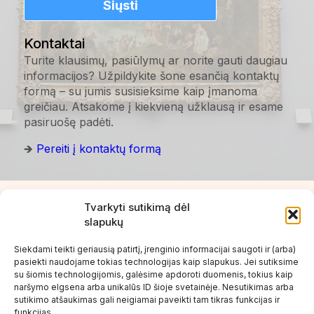
Siųsti
Kontaktai
Turite klausimų, pasiūlymų ar norite gauti daugiau
informacijos? Užpildykite šone esančią kontaktų
formą – su jumis susisieksime kaip įmanoma
greičiau. Atsakome į kiekvieną užklausą ir esame
pasiruošę padėti.
🡺
Pereiti į kontaktų formą
Tvarkyti sutikimą dėl
Rekvizitai
slapukų
Telefonas:
068873333
El. paštas:
info@vilniusinfo.lt
Siekdami teikti geriausią patirtį, įrenginio informacijai saugoti ir (arba)
pasiekti naudojame tokias technologijas kaip slapukus. Jei sutiksime
Paslaugos
su šiomis technologijomis, galėsime apdoroti duomenis, tokius kaip
Mikroautobusų nuoma
naršymo elgsena arba unikalūs ID šioje svetainėje. Nesutikimas arba
Mikroautobusų nuoma Vilniuje
sutikimo atšaukimas gali neigiamai paveikti tam tikras funkcijas ir
funkcijas.