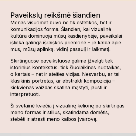
Paveikslų reikšmė šiandien
Menas visuomet buvo ne tik estetikos, bet ir
komunikacijos forma. Šiandien, kai vizualinė
kultūra dominuoja mūsų kasdienybėje, paveikslai
išlieka galinga išraiškos priemone – jie kalba apie
mus, mūsų aplinką, vidinį pasaulį ir laikmetį.
Skirtinguose paveiksluose galime įžvelgti tiek
istorinius kontekstus, tiek šiuolaikines nuotaikas,
o kartais – net ir ateities vizijas. Nesvarbu, ar tai
klasikinis portretas, ar abstrakti kompozicija –
kiekvienas vaizdas skatina mąstyti, jausti ir
interpretuoti.
Ši svetainė kviečia į vizualinę kelionę po skirtingas
meno formas ir stilius, skatindama domėtis,
stebėti ir atrasti meno kalbos įvairovę.