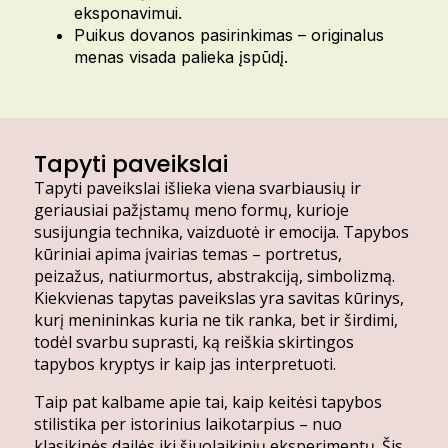
eksponavimui.
Puikus dovanos pasirinkimas – originalus
menas visada palieka įspūdį.
Tapyti paveikslai
Tapyti paveikslai išlieka viena svarbiausių ir
geriausiai pažįstamų meno formų, kurioje
susijungia technika, vaizduotė ir emocija. Tapybos
kūriniai apima įvairias temas – portretus,
peizažus, natiurmortus, abstrakciją, simbolizmą.
Kiekvienas tapytas paveikslas yra savitas kūrinys,
kurį menininkas kuria ne tik ranka, bet ir širdimi,
todėl svarbu suprasti, ką reiškia skirtingos
tapybos kryptys ir kaip jas interpretuoti.
Taip pat kalbame apie tai, kaip keitėsi tapybos
stilistika per istorinius laikotarpius – nuo
klasikinės dailės iki šiuolaikinių eksperimentų. Šis