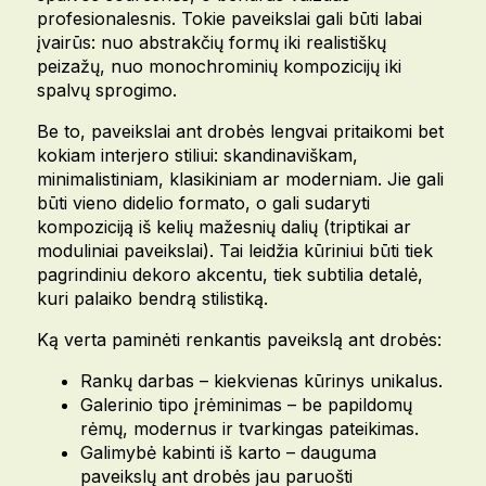
profesionalesnis. Tokie paveikslai gali būti labai
įvairūs: nuo abstrakčių formų iki realistiškų
peizažų, nuo monochrominių kompozicijų iki
spalvų sprogimo.
Be to, paveikslai ant drobės lengvai pritaikomi bet
kokiam interjero stiliui: skandinaviškam,
minimalistiniam, klasikiniam ar moderniam. Jie gali
būti vieno didelio formato, o gali sudaryti
kompoziciją iš kelių mažesnių dalių (triptikai ar
moduliniai paveikslai). Tai leidžia kūriniui būti tiek
pagrindiniu dekoro akcentu, tiek subtilia detalė,
kuri palaiko bendrą stilistiką.
Ką verta paminėti renkantis paveikslą ant drobės:
Rankų darbas – kiekvienas kūrinys unikalus.
Galerinio tipo įrėminimas – be papildomų
rėmų, modernus ir tvarkingas pateikimas.
Galimybė kabinti iš karto – dauguma
paveikslų ant drobės jau paruošti