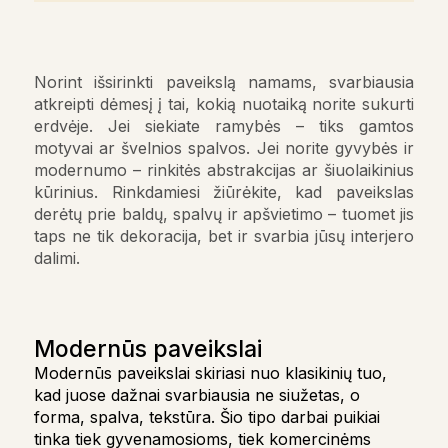
Norint išsirinkti paveikslą namams, svarbiausia
atkreipti dėmesį į tai, kokią nuotaiką norite sukurti
erdvėje. Jei siekiate ramybės – tiks gamtos
motyvai ar švelnios spalvos. Jei norite gyvybės ir
modernumo – rinkitės abstrakcijas ar šiuolaikinius
kūrinius. Rinkdamiesi žiūrėkite, kad paveikslas
derėtų prie baldų, spalvų ir apšvietimo – tuomet jis
taps ne tik dekoracija, bet ir svarbia jūsų interjero
dalimi.
Modernūs paveikslai
Modernūs paveikslai skiriasi nuo klasikinių tuo,
kad juose dažnai svarbiausia ne siužetas, o
forma, spalva, tekstūra. Šio tipo darbai puikiai
tinka tiek gyvenamosioms, tiek komercinėms