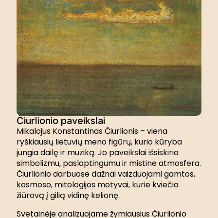
Čiurlionio paveikslai
Mikalojus Konstantinas Čiurlionis – viena
ryškiausių lietuvių meno figūrų, kurio kūryba
jungia dailę ir muziką. Jo paveikslai išsiskiria
simbolizmu, paslaptingumu ir mistine atmosfera.
Čiurlionio darbuose dažnai vaizduojami gamtos,
kosmoso, mitologijos motyvai, kurie kviečia
žiūrovą į gilią vidinę kelionę.
Svetainėje analizuojame žymiausius Čiurlionio