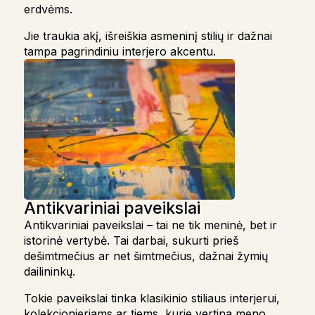
erdvėms.
Jie traukia akį, išreiškia asmeninį stilių ir dažnai
tampa pagrindiniu interjero akcentu.
Antikvariniai paveikslai
Antikvariniai paveikslai – tai ne tik meninė, bet ir
istorinė vertybė. Tai darbai, sukurti prieš
dešimtmečius ar net šimtmečius, dažnai žymių
dailininkų.
Tokie paveikslai tinka klasikinio stiliaus interjerui,
kolekcionieriams ar tiems, kurie vertina meno