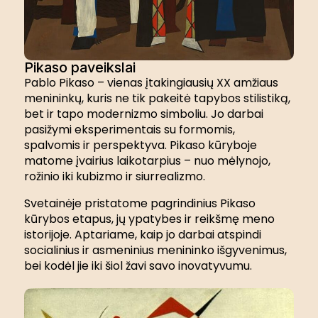
Pikaso paveikslai
Pablo Pikaso – vienas įtakingiausių XX amžiaus
menininkų, kuris ne tik pakeitė tapybos stilistiką,
bet ir tapo modernizmo simboliu. Jo darbai
pasižymi eksperimentais su formomis,
spalvomis ir perspektyva. Pikaso kūryboje
matome įvairius laikotarpius – nuo mėlynojo,
rožinio iki kubizmo ir siurrealizmo.
Svetainėje pristatome pagrindinius Pikaso
kūrybos etapus, jų ypatybes ir reikšmę meno
istorijoje. Aptariame, kaip jo darbai atspindi
socialinius ir asmeninius menininko išgyvenimus,
bei kodėl jie iki šiol žavi savo inovatyvumu.