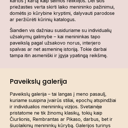
kartos į kartą kaip šeimos relikvijos. Dėl šios
priežasties verta skirti laiko menininko pažinimui,
domėtis jo kūrybine kryptimi, dalyvauti parodose
ar peržiūrėti kūrinių katalogus.
Šiandien vis dažniau susiduriame su individualių
užsakymų galimybe – kai menininkas tapo
paveikslą pagal užsakovo norus, interjero
spalvas ar net asmeninę istoriją. Tokie darbai
tampa itin asmeniški ir įgyja ypatingą reikšmę.
Paveikslų galerija
Paveikslų galerija – tai langas į meno pasaulį,
kuriame susipina įvairūs stiliai, epochų atspindžiai
ir individualios menininkų vizijos. Svetainėje
pristatome ne tik žinomų klasikų, tokių kaip
Čiurlionis, Rembrantas ar Pikaso, darbus, bet ir
šiuolaikinių menininkų kūrybą. Galerijos turinys